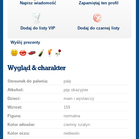
Napisz wiadomość
Zapamiętaj ten profil
Dodaj do listy
VIP
Dodaj do czarnej listy
Wyślij prezenty
Wyślij
Wyślij
Przejażdżka
Wyślij
Wyślij
Wyślij
uśmiech
buziaka
samochodem
szampana
drinka
różę
Wygląd & charakter
Stosunek do palenia:
palę
Alkohol:
piję okazyjnie
Dzieci:
mam i wystarczy
Wzrost:
159
Figura:
normalna
Kolor włosów:
ciemny szatyn
Kolor oczu:
niebieski