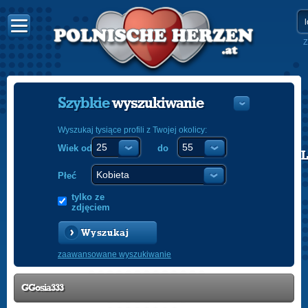
Z
Szybkie
wyszukiwanie
Wyszukaj tysiące profili z Twojej okolicy:
Wiek od
do
POLISH
ENGLISH
Płeć
tylko ze
zdjęciem
Wyszukaj
zaawansowane wyszukiwanie
GGosia333