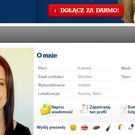
DOŁĄCZ ZA DARMO!
O mnie
Płeć:
Kobieta
Wiek:
Znak zodiaku:
Strzelec
Stan:
Wykształcenie:
średnie
Lokalizacja:
Austria, Wien
Napisz
Zapamiętaj
Dod
wiadomość
ten profil
list
Wyślij prezenty
Wyślij
Wyślij
Przejażdżka
Wyślij
Wyślij
Wyś