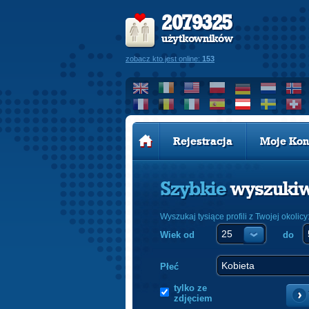
2079325
użytkowników
zobacz kto jest online:
153
Rejestracja
Moje Kon
Szybkie
wyszuki
Wyszukaj tysiące profili z Twojej okolicy
Wiek od
do
Płeć
tylko ze
zdjęciem