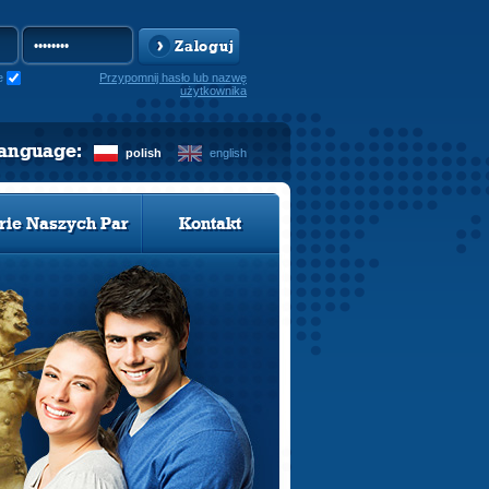
Zaloguj
e
Przypomnij hasło lub nazwę
użytkownika
language:
polish
english
rie Naszych Par
Kontakt