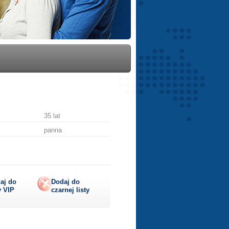
35 lat
panna
aj do
Dodaj do
y
VIP
czarnej listy
lij