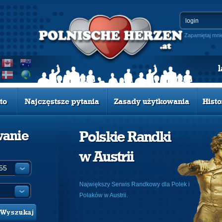
Zapamiętaj mni
to
Najczęstsze pytania
Zasady użytkowania
Histo
wanie
Polskie Randki
w Austrii
:
Największy Serwis Randkowy dla Polek i
Polaków w Austrii.
Wyszukaj