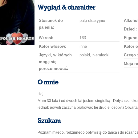
uśmiech
buziaka
samochodem
szampana
drinka
róż
Wygląd & charakter
Stosunek do
palę okazyjnie
Alkohol
palenia:
Dzieci:
Wzrost:
163
Figura:
Kolor włosów:
inne
Kolor o
Języki, w których
polski, niemiecki
Czego 
mogę się
Moja re
porozumiewać:
O mnie
Hej.
Mam 33 lata i od dwóch lat jestem singielką.. Dotychczas k
jednak powoli zaczyna brakować tej drugiej osoby:) Otwarta,
Szukam
Poznam miłego, rodzinnego optymistę do tańca i do różańca