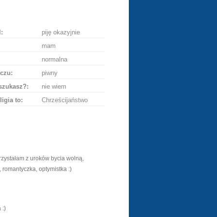
ę
:
piję okazyjnie
mam
normalna
czu:
piwny
szukasz?:
nie wiem
ligia to:
Chrześcijaństwo
orzystałam z uroków bycia wolną,
 romantyczka, optymistka :)
 :)