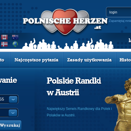
Zapamiętaj mni
to
Najczęstsze pytania
Zasady użytkowania
Histo
wanie
Polskie Randki
w Austrii
:
Największy Serwis Randkowy dla Polek i
Polaków w Austrii.
Wyszukaj