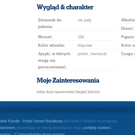
uśmiech
buziaka
samochodem
szampana
drinka
róż
Wygląd & charakter
Stosunek do
nie palę
Alkohol
palenia:
Dzieci:
Wzrost:
156
Figura:
Kolor włosów:
brązowe
Kolor o
Języki, w których
polski, niemiecki
Czego 
mogę się
porozumiewać:
Moje Zainteresowania
lubię dużo spacerować biegać tańczyć
lskie Randki
:
Polski Serwis Randkowy
dla Polek i Polaków na emigracji.
ulaminem
. Korzystając ze strony akceptujesz naszą
politykę cookies
i
serwisu
. |
Complaints/take down request