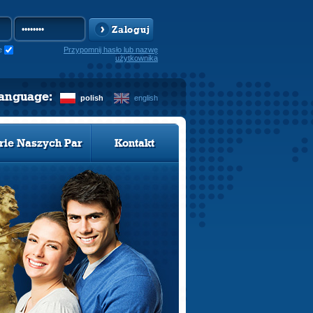
Zaloguj
e
Przypomnij hasło lub nazwę
użytkownika
language:
polish
english
rie Naszych Par
Kontakt