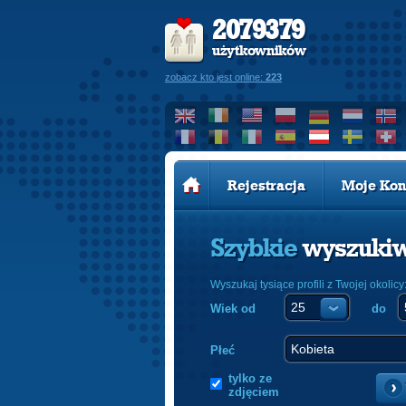
2079379
użytkowników
zobacz kto jest online:
223
Rejestracja
Moje Kon
Szybkie
wyszuki
Wyszukaj tysiące profili z Twojej okolicy
Wiek od
do
Płeć
tylko ze
zdjęciem