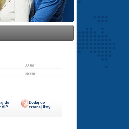
33 lat
panna
aj do
Dodaj do
y
VIP
czarnej listy
lij