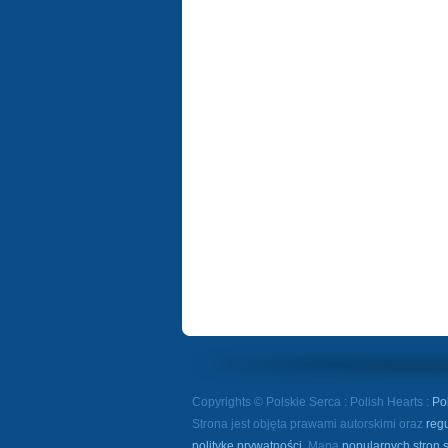
Copyrights © Polskie Serca : Polish Hearts :
Po
Strona jest objęta prawami autorskimi oraz
reg
politykę prywatności
. Mapa
popularnych stron 