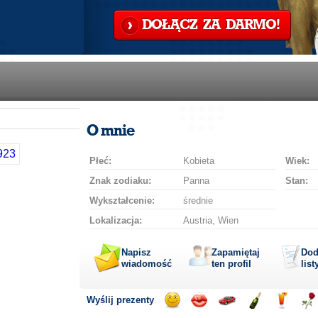
DOŁĄCZ ZA DARMO!
O mnie
Płeć:
Kobieta
Wiek:
Znak zodiaku:
Panna
Stan:
Wykształcenie:
średnie
Lokalizacja:
Austria, Wien
Napisz
Zapamiętaj
Dod
wiadomość
ten profil
list
Wyślij prezenty
Wyślij
Wyślij
Przejażdżka
Wyślij
Wyślij
Wyś