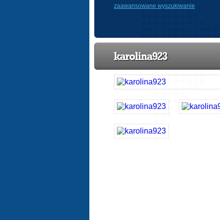
zaawansowane wyszukiwanie
karolina923