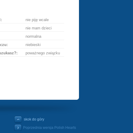
ę
:
nie piję wcale
nie mam dzieci
normalna
czu:
niebieski
szukasz?:
poważnego związku
skok do góry
Poprzednia wersja Polish Hearts