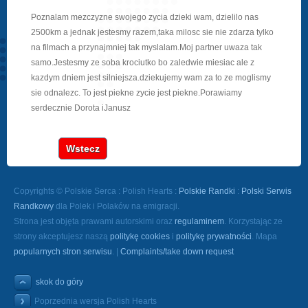
Poznalam mezczyzne swojego zycia dzieki wam, dzielilo nas
2500km a jednak jestesmy razem,taka milosc sie nie zdarza tylko
na filmach a przynajmniej tak myslalam.Moj partner uwaza tak
samo.Jestesmy ze soba krociutko bo zaledwie miesiac ale z
kazdym dniem jest silniejsza.dziekujemy wam za to ze moglismy
sie odnalezc. To jest piekne zycie jest piekne.Porawiamy
serdecznie Dorota iJanusz
Wstecz
Copyrights © Polskie Serca : Polish Hearts :
Polskie Randki
:
Polski Serwis
Randkowy
dla Polek i Polaków na emigracji.
Strona jest objęta prawami autorskimi oraz
regulaminem
. Korzystając ze
strony akceptujesz naszą
politykę cookies
i
politykę prywatności
. Mapa
popularnych stron serwisu
. |
Complaints/take down request
skok do góry
Poprzednia wersja Polish Hearts