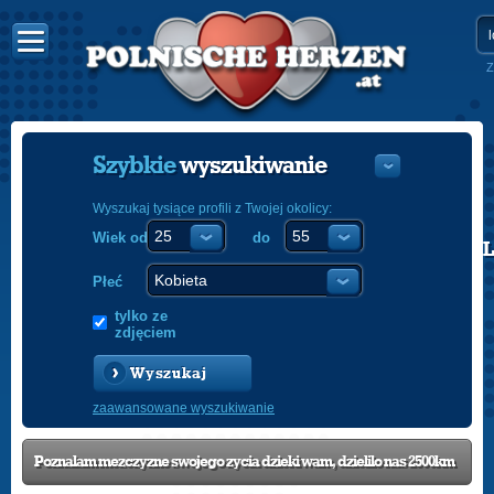
Z
Szybkie
wyszukiwanie
Wyszukaj tysiące profili z Twojej okolicy:
Wiek od
do
POLISH
ENGLISH
Płeć
tylko ze
zdjęciem
Wyszukaj
zaawansowane wyszukiwanie
Poznalam mezczyzne swojego zycia dzieki wam, dzielilo nas 2500km