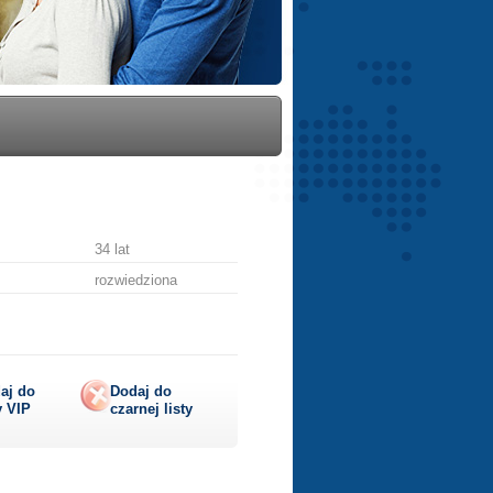
34 lat
rozwiedziona
aj do
Dodaj do
y
VIP
czarnej listy
lij