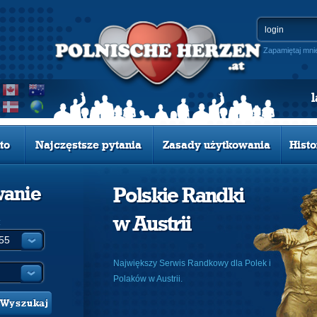
Zapamiętaj mni
to
Najczęstsze pytania
Zasady użytkowania
Histo
wanie
Polskie Randki
w Austrii
:
Największy Serwis Randkowy dla Polek i
Polaków w Austrii.
Wyszukaj