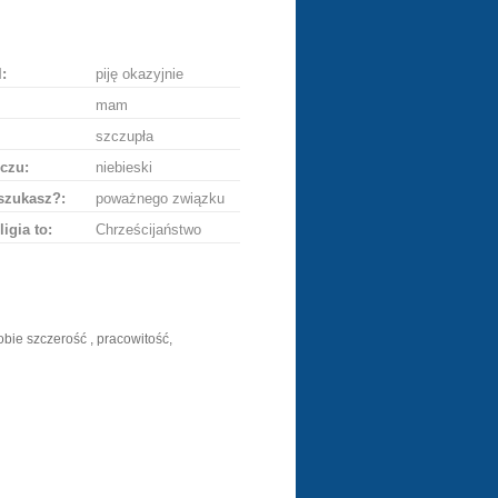
ę
:
piję okazyjnie
mam
szczupła
czu:
niebieski
szukasz?:
poważnego związku
ligia to:
Chrześcijaństwo
bie szczerość , pracowitość,