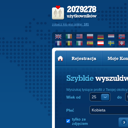
2079278
użytkowników
zobacz kto jest online:
181
Rejestracja
Moje Kon
Szybkie
wyszuki
Wyszukaj tysiące profili z Twojej okolicy
Wiek od
do
Płeć
tylko ze
zdjęciem