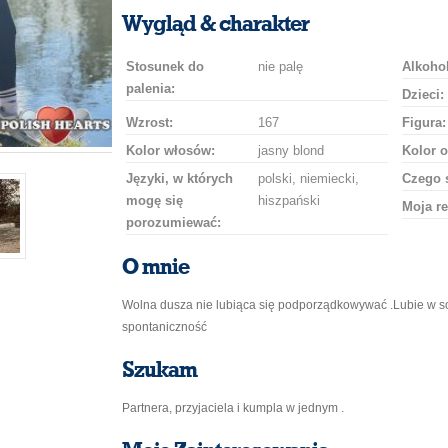
uśmiech
buziaka
samochodem
szampana
drinka
róż
Wygląd & charakter
Stosunek do
nie palę
Alkohol
palenia:
Dzieci:
Wzrost:
167
Figura:
Kolor włosów:
jasny blond
Kolor o
Języki, w których
polski, niemiecki,
Czego 
mogę się
hiszpański
Moja re
porozumiewać:
O mnie
Wolna dusza nie lubiąca się podporządkowywać .Lubie w so
spontaniczność
Szukam
Partnera, przyjaciela i kumpla w jednym .