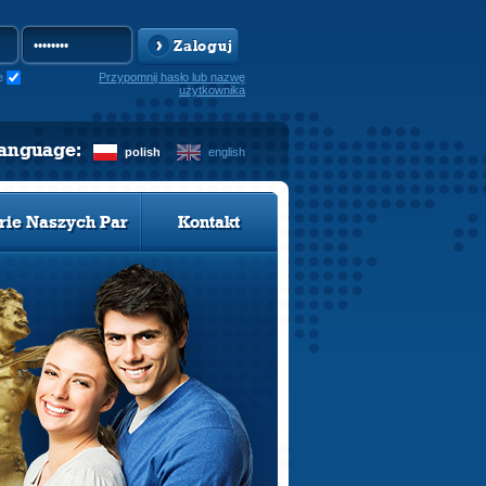
Zaloguj
e
Przypomnij hasło lub nazwę
użytkownika
language:
polish
english
rie Naszych Par
Kontakt