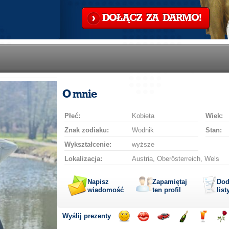
DOŁĄCZ ZA DARMO!
O mnie
Płeć:
Kobieta
Wiek:
Znak zodiaku:
Wodnik
Stan:
Wykształcenie:
wyższe
Lokalizacja:
Austria, Oberösterreich, Wels
Napisz
Zapamiętaj
Dod
wiadomość
ten profil
list
Wyślij prezenty
Wyślij
Wyślij
Przejażdżka
Wyślij
Wyślij
Wyś