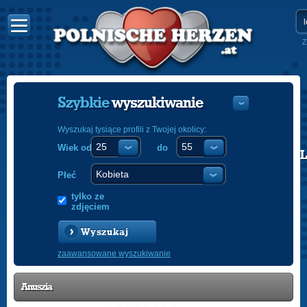
Z
Szybkie
wyszukiwanie
Wyszukaj tysiące profili z Twojej okolicy:
Wiek od
do
POLISH
ENGLISH
Płeć
tylko ze
zdjęciem
Wyszukaj
zaawansowane wyszukiwanie
Anuszia