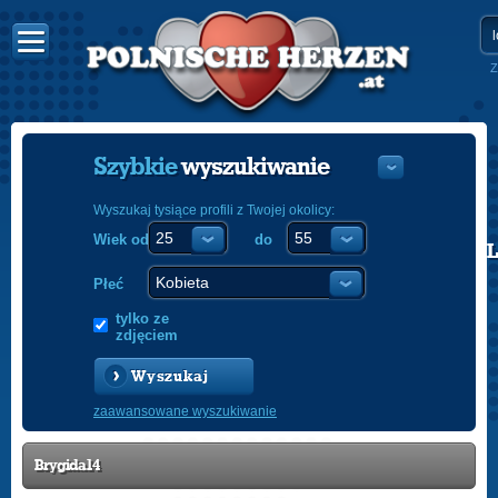
Z
Szybkie
wyszukiwanie
Wyszukaj tysiące profili z Twojej okolicy:
Wiek od
do
POLISH
ENGLISH
Płeć
tylko ze
zdjęciem
Wyszukaj
zaawansowane wyszukiwanie
Brygida14