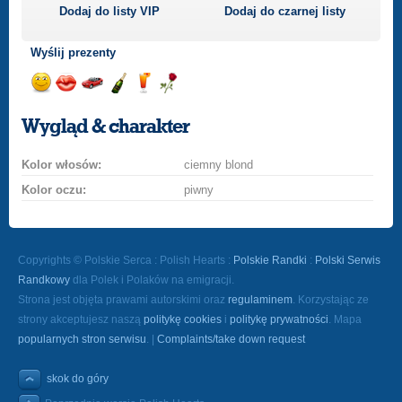
Dodaj do listy
VIP
Dodaj do czarnej listy
Wyślij prezenty
Wyślij
Wyślij
Przejażdżka
Wyślij
Wyślij
Wyślij
uśmiech
buziaka
samochodem
szampana
drinka
różę
Wygląd & charakter
Kolor włosów:
ciemny blond
Kolor oczu:
piwny
Copyrights © Polskie Serca : Polish Hearts :
Polskie Randki
:
Polski Serwis
Randkowy
dla Polek i Polaków na emigracji.
Strona jest objęta prawami autorskimi oraz
regulaminem
. Korzystając ze
strony akceptujesz naszą
politykę cookies
i
politykę prywatności
. Mapa
popularnych stron serwisu
. |
Complaints/take down request
skok do góry