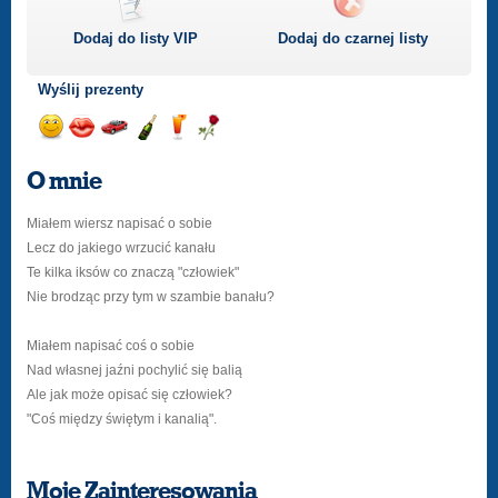
Dodaj do listy
VIP
Dodaj do czarnej listy
Wyślij prezenty
Wyślij
Wyślij
Przejażdżka
Wyślij
Wyślij
Wyślij
uśmiech
buziaka
samochodem
szampana
drinka
różę
O mnie
Miałem wiersz napisać o sobie
Lecz do jakiego wrzucić kanału
Te kilka iksów co znaczą "człowiek"
Nie brodząc przy tym w szambie banału?
Miałem napisać coś o sobie
Nad własnej jaźni pochylić się balią
Ale jak może opisać się człowiek?
"Coś między świętym i kanalią".
Moje Zainteresowania