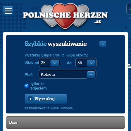
Z
Szybkie
wyszukiwanie
Wyszukaj tysiące profili z Twojej okolicy:
Wiek od
do
POLISH
ENGLISH
Płeć
tylko ze
zdjęciem
Wyszukaj
zaawansowane wyszukiwanie
Dzes