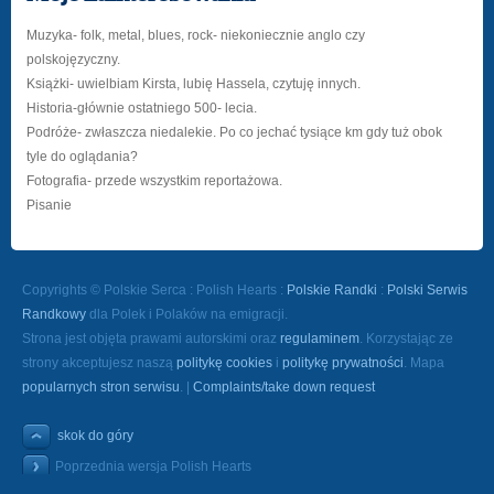
Muzyka- folk, metal, blues, rock- niekoniecznie anglo czy
polskojęzyczny.
Książki- uwielbiam Kirsta, lubię Hassela, czytuję innych.
Historia-głównie ostatniego 500- lecia.
Podróże- zwłaszcza niedalekie. Po co jechać tysiące km gdy tuż obok
tyle do oglądania?
Fotografia- przede wszystkim reportażowa.
Pisanie
Copyrights © Polskie Serca : Polish Hearts :
Polskie Randki
:
Polski Serwis
Randkowy
dla Polek i Polaków na emigracji.
Strona jest objęta prawami autorskimi oraz
regulaminem
. Korzystając ze
strony akceptujesz naszą
politykę cookies
i
politykę prywatności
. Mapa
popularnych stron serwisu
. |
Complaints/take down request
skok do góry
Poprzednia wersja Polish Hearts