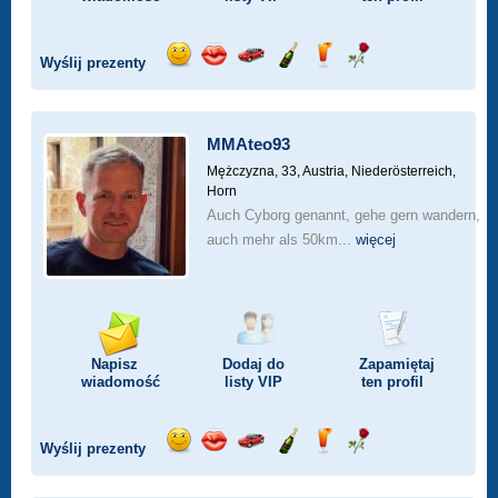
Wyślij prezenty
Wyślij
Wyślij
Przejażdżka
Wyślij
Wyślij
Wyślij
uśmiech
buziaka
samochodem
szampana
drinka
różę
MMAteo93
Mężczyzna, 33,
Austria, Niederösterreich,
Horn
Auch Cyborg genannt, gehe gern wandern,
auch mehr als 50km...
więcej
Napisz
Dodaj do
Zapamiętaj
wiadomość
listy
VIP
ten profil
Wyślij prezenty
Wyślij
Wyślij
Przejażdżka
Wyślij
Wyślij
Wyślij
uśmiech
buziaka
samochodem
szampana
drinka
różę