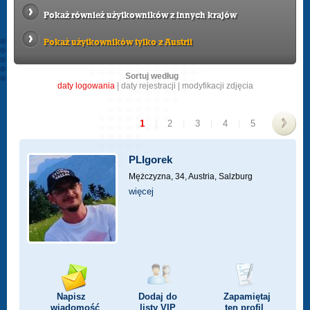
Pokaż również użytkowników z innych krajów
Pokaż użytkowników tylko z Austrii
Sortuj według
daty logowania
|
daty rejestracji
|
modyfikacji zdjęcia
1
|
2
|
3
|
4
|
5
>
PLIgorek
Mężczyzna, 34,
Austria, Salzburg
więcej
Napisz
Dodaj do
Zapamiętaj
wiadomość
listy
VIP
ten profil