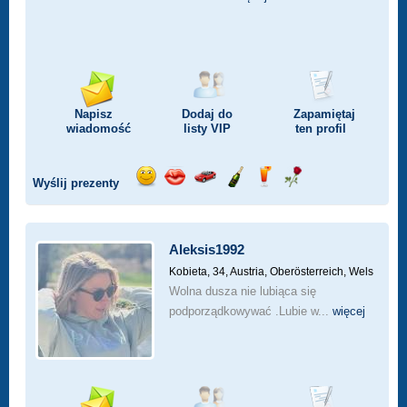
Napisz
Dodaj do
Zapamiętaj
wiadomość
listy
VIP
ten profil
Wyślij prezenty
Wyślij
Wyślij
Przejażdżka
Wyślij
Wyślij
Wyślij
uśmiech
buziaka
samochodem
szampana
drinka
różę
Aleksis1992
Kobieta, 34,
Austria, Oberösterreich, Wels
Wolna dusza nie lubiąca się
podporządkowywać .Lubie w...
więcej