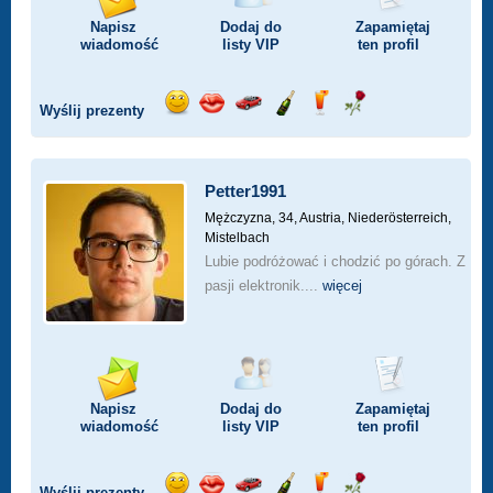
Napisz
Dodaj do
Zapamiętaj
wiadomość
listy
VIP
ten profil
Wyślij prezenty
Wyślij
Wyślij
Przejażdżka
Wyślij
Wyślij
Wyślij
uśmiech
buziaka
samochodem
szampana
drinka
różę
Petter1991
Mężczyzna, 34,
Austria, Niederösterreich,
Mistelbach
Lubie podróżować i chodzić po górach. Z
pasji elektronik....
więcej
Napisz
Dodaj do
Zapamiętaj
wiadomość
listy
VIP
ten profil
Wyślij prezenty