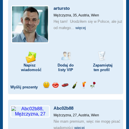
artursto
Mężczyzna, 35,
Austria, Wien
Hej tam! Urodziłem się w Polsce, ale już
od małego...
więcej
Napisz
Dodaj do
Zapamiętaj
wiadomość
listy
VIP
ten profil
Wyślij prezenty
Wyślij
Wyślij
Przejażdżka
Wyślij
Wyślij
Wyślij
uśmiech
buziaka
samochodem
szampana
drinka
różę
Abc02b88
Mężczyzna, 27,
Austria, Wien
Nie mam premium, więc nie mogę pisać
wiadomości
więcej