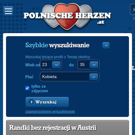
Z
Szybkie
wyszukiwanie
Wyszukaj tysiące profili z Twojej okolicy:
Wiek od
do
POLISH
ENGLISH
Płeć
tylko ze
zdjęciem
Wyszukaj
zaawansowane wyszukiwanie
Randki bez rejestracji w Austrii