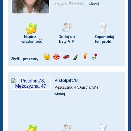
szybka, Zaradna,...
więcej
Napisz
Dodaj do
Zapamiętaj
wiadomość
listy
VIP
ten profil
Wyślij prezenty
Wyślij
Wyślij
Przejażdżka
Wyślij
Wyślij
Wyślij
uśmiech
buziaka
samochodem
szampana
drinka
różę
Pistolpitt78
Mężczyzna, 47,
Austria, Wien
więcej