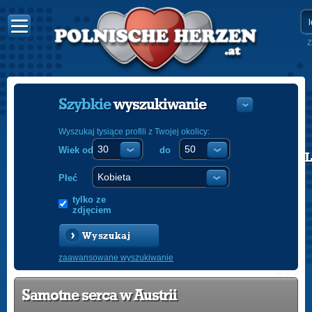
Z
Szybkie
wyszukiwanie
Wyszukaj tysiące profili z Twojej okolicy:
Wiek od
do
POLISH
ENGLISH
Płeć
tylko ze
zdjęciem
Wyszukaj
zaawansowane wyszukiwanie
Samotne serca w Austrii