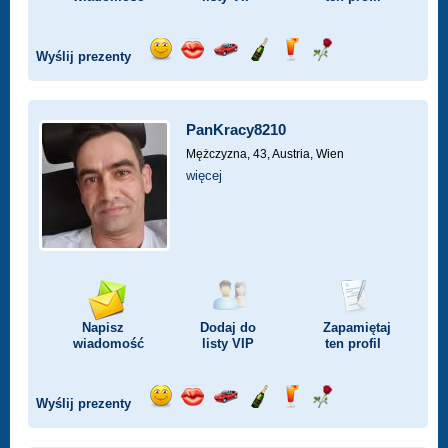
Wyślij prezenty
Wyślij
Wyślij
Przejażdżka
Wyślij
Wyślij
Wyślij
uśmiech
buziaka
samochodem
szampana
drinka
różę
PanKracy8210
Mężczyzna, 43,
Austria, Wien
więcej
Napisz
Dodaj do
Zapamiętaj
wiadomość
listy
VIP
ten profil
Wyślij prezenty
Wyślij
Wyślij
Przejażdżka
Wyślij
Wyślij
Wyślij
uśmiech
buziaka
samochodem
szampana
drinka
różę