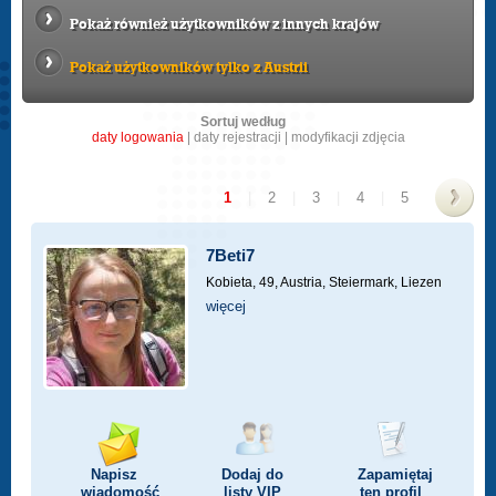
Pokaż również użytkowników z innych krajów
Pokaż użytkowników tylko z Austrii
Sortuj według
daty logowania
|
daty rejestracji
|
modyfikacji zdjęcia
1
|
2
|
3
|
4
|
5
>
7Beti7
Kobieta, 49,
Austria, Steiermark, Liezen
więcej
Napisz
Dodaj do
Zapamiętaj
wiadomość
listy
VIP
ten profil