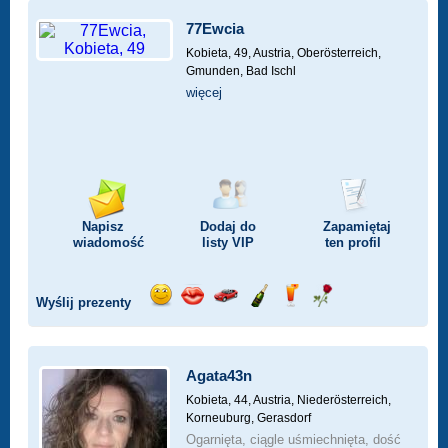
77Ewcia
Kobieta, 49,
Austria, Oberösterreich,
Gmunden, Bad Ischl
więcej
Napisz
Dodaj do
Zapamiętaj
wiadomość
listy
VIP
ten profil
Wyślij prezenty
Wyślij
Wyślij
Przejażdżka
Wyślij
Wyślij
Wyślij
uśmiech
buziaka
samochodem
szampana
drinka
różę
Agata43n
Kobieta, 44,
Austria, Niederösterreich,
Korneuburg, Gerasdorf
Ogarnięta, ciągle uśmiechnięta, dość