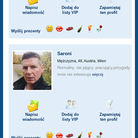
Napisz
Dodaj do
Zapamiętaj
wiadomość
listy
VIP
ten profil
Wyślij prezenty
Wyślij
Wyślij
Przejażdżka
Wyślij
Wyślij
Wyślij
uśmiech
buziaka
samochodem
szampana
drinka
różę
Saroni
Mężczyzna, 48,
Austria, Wien
Normalny, nie pijący, pracujący,przygody
mnie nie interesuja
więcej
Napisz
Dodaj do
Zapamiętaj
wiadomość
listy
VIP
ten profil
Wyślij prezenty