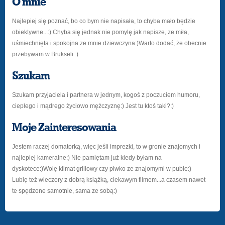
O mnie
Najlepiej się poznać, bo co bym nie napisała, to chyba mało będzie
obiektywne...:) Chyba się jednak nie pomylę jak napisze, ze miła,
uśmiechnięta i spokojna ze mnie dziewczyna:)Warto dodać, że obecnie
przebywam w Brukseli :)
Szukam
Szukam przyjaciela i partnera w jednym, kogoś z poczuciem humoru,
ciepłego i mądrego życiowo mężczyznę:) Jest tu ktoś taki?:)
Moje Zainteresowania
Jestem raczej domatorką, więc jeśli imprezki, to w gronie znajomych i
najlepiej kameralne:) Nie pamiętam już kiedy byłam na
dyskotece:)Wolę klimat grillowy czy piwko ze znajomymi w pubie:)
Lubię też wieczory z dobrą książką, ciekawym filmem...a czasem nawet
te spędzone samotnie, sama ze sobą:)