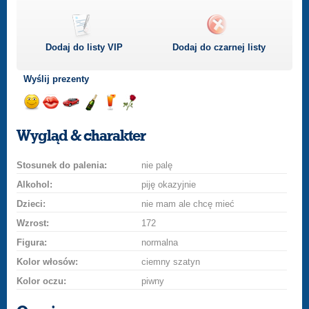
Dodaj do listy
VIP
Dodaj do czarnej listy
Wyślij prezenty
Wyślij
Wyślij
Przejażdżka
Wyślij
Wyślij
Wyślij
uśmiech
buziaka
samochodem
szampana
drinka
różę
Wygląd & charakter
Stosunek do palenia:
nie palę
Alkohol:
piję okazyjnie
Dzieci:
nie mam ale chcę mieć
Wzrost:
172
Figura:
normalna
Kolor włosów:
ciemny szatyn
Kolor oczu:
piwny