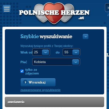
Z
Szybkie
wyszukiwanie
Wyszukaj tysiące profili z Twojej okolicy:
Wiek od
do
POLISH
ENGLISH
Płeć
tylko ze
zdjęciem
Wyszukaj
zaawansowane wyszukiwanie
anecianecia