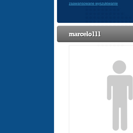
zaawansowane wyszukiwanie
marcelo111