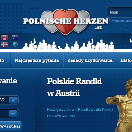
Zapamiętaj mni
to
Najczęstsze pytania
Zasady użytkowania
Histo
wanie
Polskie Randki
w Austrii
:
Największy Serwis Randkowy dla Polek i
Polaków w Austrii.
Wyszukaj