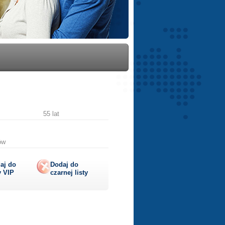
55 lat
ów
aj do
Dodaj do
y
VIP
czarnej listy
lij
ę