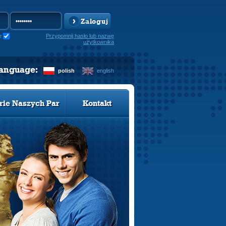
Zaloguj
e
Przypomnij hasło lub nazwę
użytkownika
language:
polish
english
rie Naszych Par
Kontakt