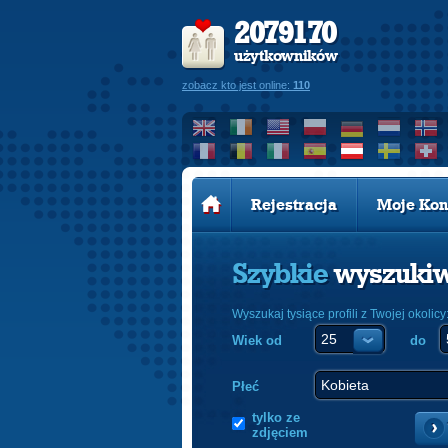
2079170
użytkowników
zobacz kto jest online:
110
Rejestracja
Moje Kon
Szybkie
wyszuki
Wyszukaj tysiące profili z Twojej okolicy
Wiek od
do
Płeć
tylko ze
zdjęciem