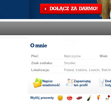
DOŁĄCZ ZA DARMO!
O mnie
Płeć:
Mężczyzna
Wiek:
Znak zodiaku:
Strzelec
Lokalizacja:
Poland, Łódzkie, Łowicki, Bełch
Napisz
Zapamiętaj
Dod
wiadomość
ten profil
list
Wyślij prezenty
Wyślij
Wyślij
Przejażdżka
Wyślij
Wyślij
Wyś
uśmiech
buziaka
samochodem
szampana
drinka
róż