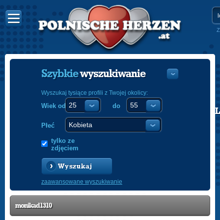
Z
Szybkie
wyszukiwanie
Wyszukaj tysiące profili z Twojej okolicy:
Wiek od
do
POLISH
ENGLISH
Płeć
tylko ze
zdjęciem
Wyszukaj
zaawansowane wyszukiwanie
monikad1310